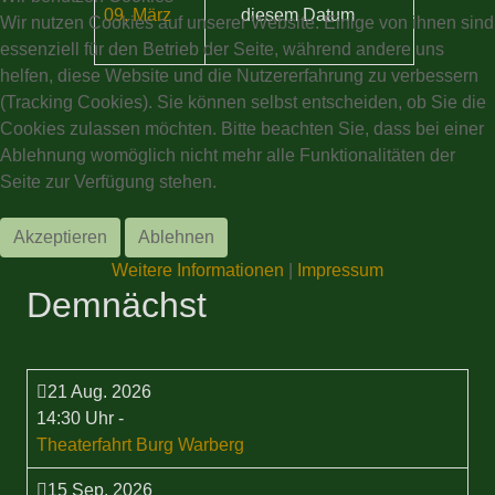
09. März
diesem Datum
Wir nutzen Cookies auf unserer Website. Einige von ihnen sind
essenziell für den Betrieb der Seite, während andere uns
helfen, diese Website und die Nutzererfahrung zu verbessern
(Tracking Cookies). Sie können selbst entscheiden, ob Sie die
Cookies zulassen möchten. Bitte beachten Sie, dass bei einer
Ablehnung womöglich nicht mehr alle Funktionalitäten der
Seite zur Verfügung stehen.
Akzeptieren
Ablehnen
Weitere Informationen
|
Impressum
Demnächst
21 Aug. 2026
14:30 Uhr
-
Theaterfahrt Burg Warberg
15 Sep. 2026