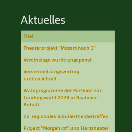
Aktuelles
Titel
Beiträge
Theaterprojekt "Mozart hoch 3"
Vereinslogo wurde angepasst
Verschmelzungsvertrag
unterzeichnet
Wahlprogramme der Parteien zur
Landtagswahl 2026 in Sachsen-
Anhalt
26. regionales Schülertheatertreffen
Projekt "Morgenrot" und Harztheater