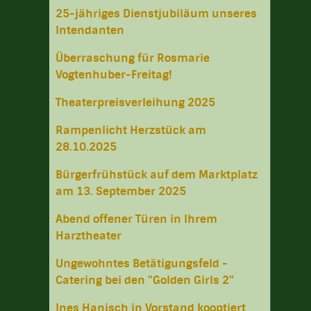
25-jähriges Dienstjubiläum unseres
Intendanten
Überraschung für Rosmarie
Vogtenhuber-Freitag!
Theaterpreisverleihung 2025
Rampenlicht Herzstück am
28.10.2025
Bürgerfrühstück auf dem Marktplatz
am 13. September 2025
Abend offener Türen in Ihrem
Harztheater
Ungewohntes Betätigungsfeld -
Catering bei den "Golden Girls 2"
Ines Hanisch in Vorstand kooptiert