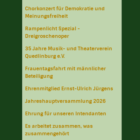
Chorkonzert für Demokratie und
Meinungsfreiheit
Rampenlicht Spezial -
Dreigroschenoper
35 Jahre Musik- und Theaterverein
Quedlinburg e.V.
Frauentagsfahrt mit männlicher
Beteiligung
Ehrenmitglied Ernst-Ulrich Jürgens
Jahreshauptversammlung 2026
Ehrung für unseren Intendanten
Es arbeitet zusammen, was
zusammengehört