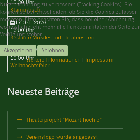
19:30 Uhr
-
Nutzererfahrung zu verbessern (Tracking Cookies). Sie
Stammtisch
können selbst entscheiden, ob Sie die Cookies zulassen
möchten. Bitte beachten Sie, dass bei einer Ablehnung
17 Okt. 2026
womöglich nicht mehr alle Funktionalitäten der Seite zur
15:00 Uhr
-
Verfügung stehen.
35 Jahre Musik- und Theaterverein
03 Dez. 2026
Akzeptieren
Ablehnen
18:00 Uhr
-
Weitere Informationen
|
Impressum
Weihnachtsfeier
Neueste Beiträge
Theaterprojekt "Mozart hoch 3"
Vereinslogo wurde angepasst