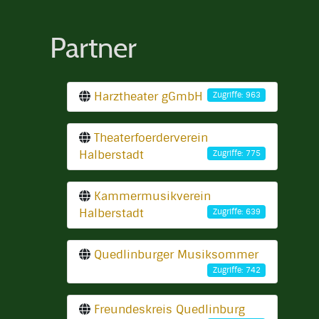
Partner
Harztheater gGmbH
Zugriffe: 963
Theaterfoerderverein
Halberstadt
Zugriffe: 775
Kammermusikverein
Halberstadt
Zugriffe: 639
Quedlinburger Musiksommer
Zugriffe: 742
Freundeskreis Quedlinburg