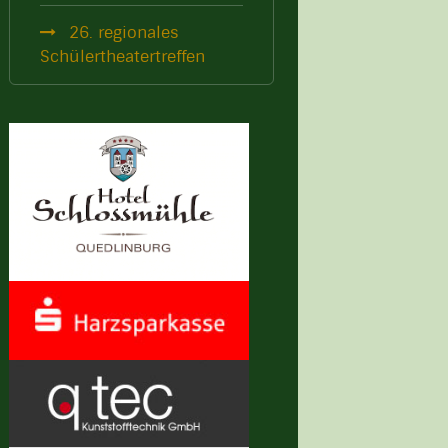
26. regionales
Schülertheatertreffen