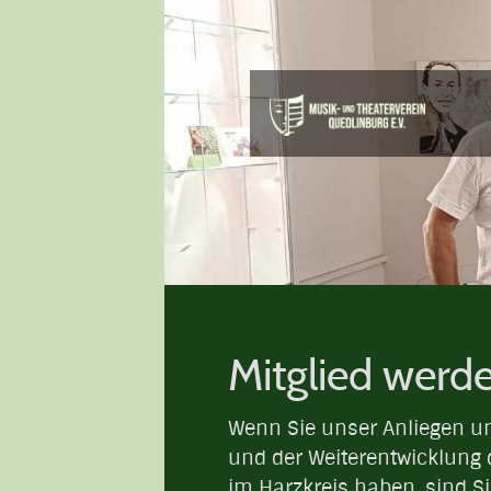
Mitglied werd
Wenn Sie unser Anliegen un
und der Weiterentwicklung
im Harzkreis haben, sind Sie