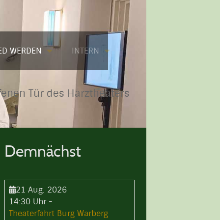
IED WERDEN
INTERN
fenen Tür des Harztheaters
Demnächst
21 Aug. 2026
14:30 Uhr
-
Theaterfahrt Burg Warberg