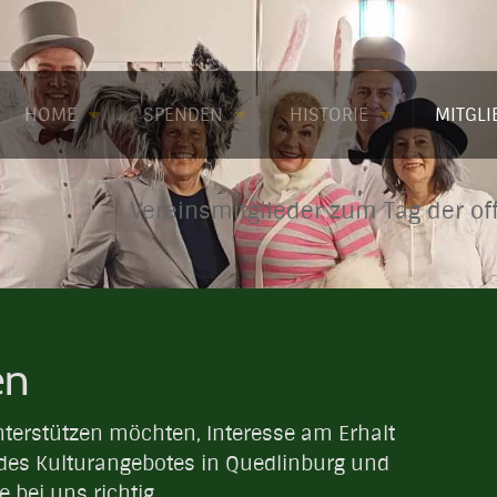
HOME
SPENDEN
HISTORIE
MITGL
Vereinsmitglieder zum Tag der of
en
terstützen möchten, Interesse am Erhalt
 des Kulturangebotes in Quedlinburg und
 bei uns richtig.