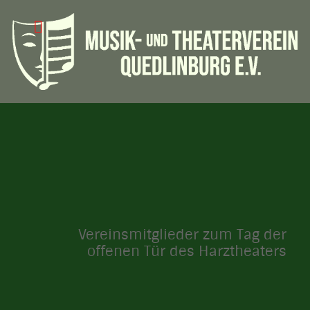
Vereinsmitglieder zum Tag der
offenen Tür des Harztheaters