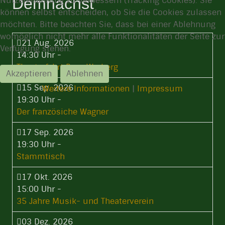
Demnächst
Nutzererfahrung zu verbessern (Tracking Cookies). Sie
können selbst entscheiden, ob Sie die Cookies zulassen
möchten. Bitte beachten Sie, dass bei einer Ablehnung
womöglich nicht mehr alle Funktionalitäten der Seite zur
21 Aug. 2026
Verfügung stehen.
14:30 Uhr
-
Theaterfahrt Burg Warberg
Akzeptieren
Ablehnen
15 Sep. 2026
Weitere Informationen
|
Impressum
19:30 Uhr
-
Der französiche Wagner
17 Sep. 2026
19:30 Uhr
-
Stammtisch
17 Okt. 2026
15:00 Uhr
-
35 Jahre Musik- und Theaterverein
03 Dez. 2026