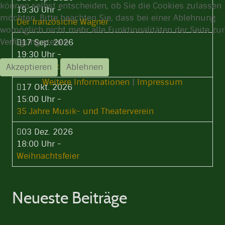
können selbst entscheiden, ob Sie die Cookies zulassen
19:30 Uhr
-
möchten. Bitte beachten Sie, dass bei einer Ablehnung
Der französiche Wagner
womöglich nicht mehr alle Funktionalitäten der Seite zur
Verfügung stehen.
17 Sep. 2026
19:30 Uhr
-
Stammtisch
Akzeptieren
Ablehnen
Weitere Informationen
|
Impressum
17 Okt. 2026
15:00 Uhr
-
35 Jahre Musik- und Theaterverein
03 Dez. 2026
18:00 Uhr
-
Weihnachtsfeier
Neueste Beiträge