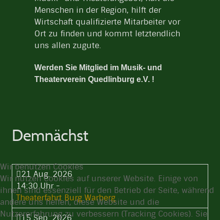
Menschen in der Region, hilft der
Wirtschaft qualifizierte Mitarbeiter vor
Ort zu finden und kommt letztendlich
uns allen zugute.
Werden Sie Mitglied im Musik- und
Theaterverein Quedlinburg e.V. !
Demnächst
Wir benutzen Cookies
21 Aug. 2026
Wir nutzen Cookies auf unserer Website. Einige von
14:30 Uhr
-
ihnen sind essenziell für den Betrieb der Seite, während
Theaterfahrt Burg Warberg
andere uns helfen, diese Website und die
Nutzererfahrung zu verbessern (Tracking Cookies). Sie
15 Sep. 2026