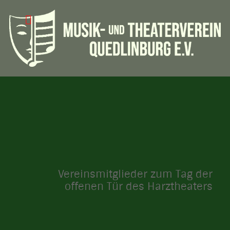
Vereinsmitglieder zum Tag der
offenen Tür des Harztheaters