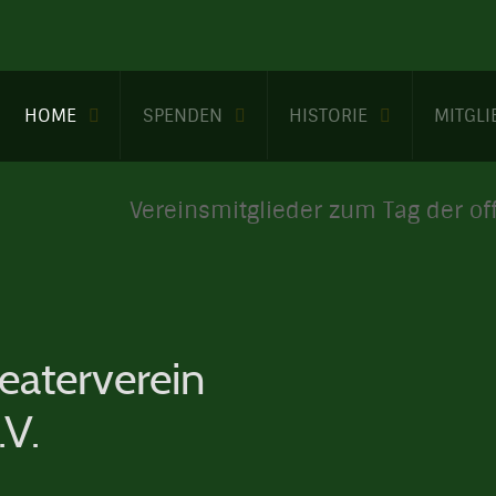
HOME
SPENDEN
HISTORIE
MITGL
Vereinsmitglieder zum Tag der of
eaterverein
.V.