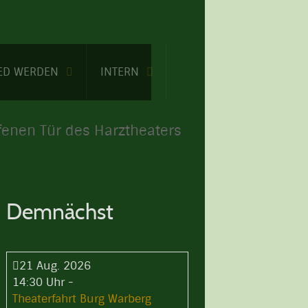
IED WERDEN
INTERN
fenen Tür des Harztheaters
Demnächst
21 Aug. 2026
14:30 Uhr
-
Theaterfahrt Burg Warberg