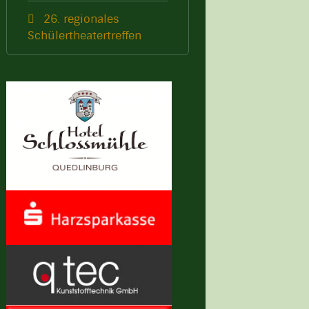
26. regionales
Schülertheatertreffen