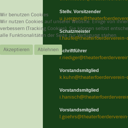
Stellv. Vorsitzender
Wir benutzen Cookies
u.juergens@theaterfoerdervere
Wir nutzen Cookies auf unserer Website. Einige von ihnen
verbessern (Tracking Cookies). Sie können selbst entsch
Schatzmeister
alle Funktionalitäten der Seite zur Verfügung stehen.
l.haufe@theaterfoerderverein-
Akzeptieren
Ablehnen
Schriftführer
r.riediger@theaterfoerderverei
Vorstandsmitglied
k.kuhn@theaterfoerderverein-
Vorstandsmitglied
i.hanisch@theaterfoerderverei
Vorstandsmitglied
l.goehrs@theaterfoerderverein