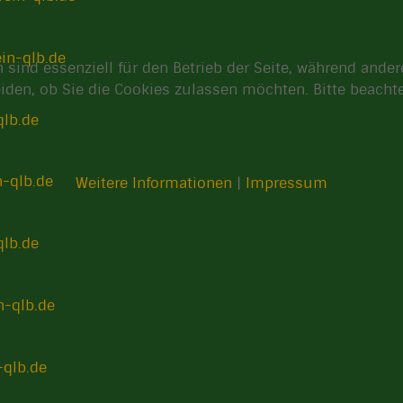
in-qlb.de
 sind essenziell für den Betrieb der Seite, während ande
eiden, ob Sie die Cookies zulassen möchten. Bitte beach
qlb.de
n-qlb.de
Weitere Informationen
|
Impressum
qlb.de
n-qlb.de
-qlb.de