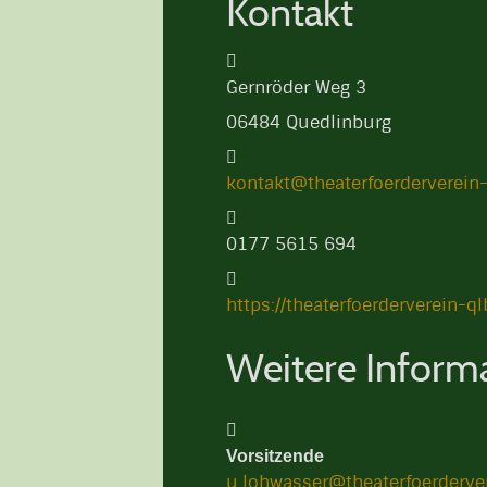
Kontakt
Adresse:
Gernröder Weg 3
06484 Quedlinburg
E-Mail:
kontakt@theaterfoerderverein-
Telefon:
0177 5615 694
Website:
https://theaterfoerderverein-ql
Weitere Inform
Weitere Informationen
Vorsitzende
u.lohwasser@theaterfoerderve