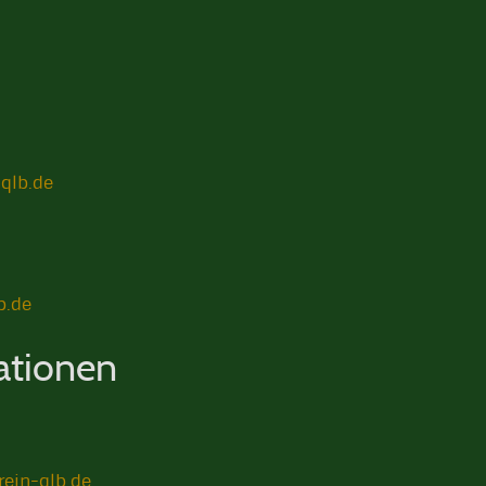
qlb.de
b.de
ationen
rein-qlb.de