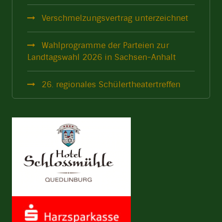
Verschmelzungsvertrag unterzeichnet
Wahlprogramme der Parteien zur
Landtagswahl 2026 in Sachsen-Anhalt
26. regionales Schülertheatertreffen