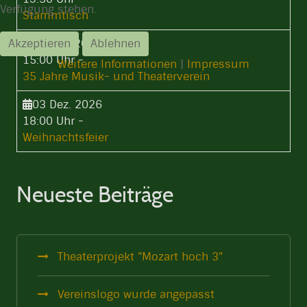
Verfügung stehen.
Stammtisch
17 Okt. 2026
Akzeptieren
Ablehnen
15:00 Uhr
-
Weitere Informationen
|
Impressum
35 Jahre Musik- und Theaterverein
03 Dez. 2026
18:00 Uhr
-
Weihnachtsfeier
Neueste Beiträge
Theaterprojekt "Mozart hoch 3"
Vereinslogo wurde angepasst