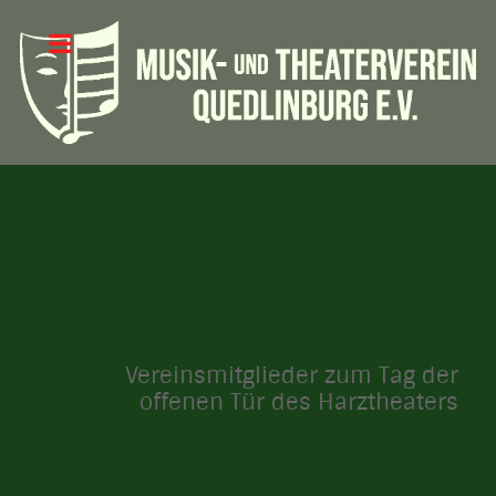
Vereinsmitglieder zum Tag der
offenen Tür des Harztheaters