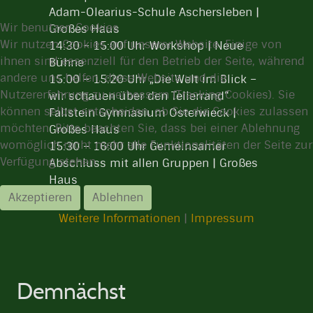
Adam-Olearius-Schule Aschersleben |
Wir benutzen Cookies
Großes Haus
Wir nutzen Cookies auf unserer Website. Einige von
14:30 – 15:00 Uhr Workshop | Neue
ihnen sind essenziell für den Betrieb der Seite, während
Bühne
andere uns helfen, diese Website und die
15:00 – 15:20 Uhr „Die Welt im Blick –
Nutzererfahrung zu verbessern (Tracking Cookies). Sie
wir schauen über den Tellerrand“
können selbst entscheiden, ob Sie die Cookies zulassen
Fallstein Gymnasium Osterwieck |
möchten. Bitte beachten Sie, dass bei einer Ablehnung
Großes Haus
womöglich nicht mehr alle Funktionalitäten der Seite zur
15:30 – 16:00 Uhr Gemeinsamer
Verfügung stehen.
Abschluss mit allen Gruppen | Großes
Haus
Akzeptieren
Ablehnen
Weitere Informationen
|
Impressum
Demnächst