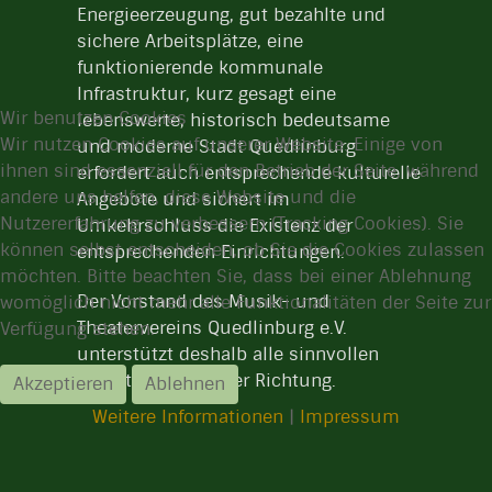
Energieerzeugung, gut bezahlte und
sichere Arbeitsplätze, eine
funktionierende kommunale
Infrastruktur, kurz gesagt eine
Wir benutzen Cookies
lebenswerte, historisch bedeutsame
Wir nutzen Cookies auf unserer Website. Einige von
und moderne Stadt Quedlinburg
ihnen sind essenziell für den Betrieb der Seite, während
erfordert auch entsprechende kulturelle
andere uns helfen, diese Website und die
Angebote und sichert im
Nutzererfahrung zu verbessern (Tracking Cookies). Sie
Umkehrschluss die Existenz der
können selbst entscheiden, ob Sie die Cookies zulassen
entsprechenden Einrichtungen.
möchten. Bitte beachten Sie, dass bei einer Ablehnung
Der Vorstand des Musik- und
womöglich nicht mehr alle Funktionalitäten der Seite zur
Theatervereins Quedlinburg e.V.
Verfügung stehen.
unterstützt deshalb alle sinnvollen
Aktivitäten in dieser Richtung.
Akzeptieren
Ablehnen
Weitere Informationen
|
Impressum