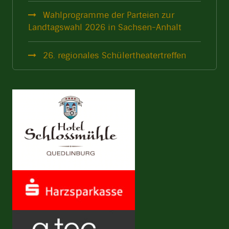
Wahlprogramme der Parteien zur
Landtagswahl 2026 in Sachsen-Anhalt
26. regionales Schülertheatertreffen