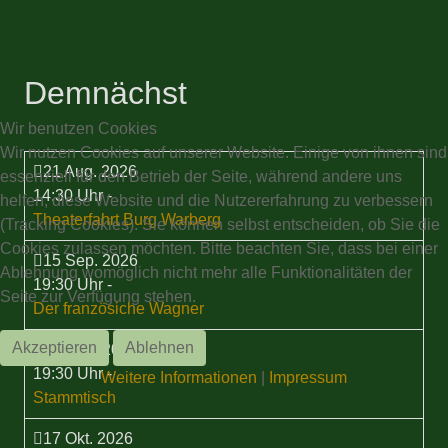
Demnächst
Wir benutzen Cookies
Wir nutzen Cookies auf unserer Website. Einige von ihnen sind
21 Aug. 2026
essenziell für den Betrieb der Seite, während andere uns
14:30 Uhr
-
helfen, diese Website und die Nutzererfahrung zu verbessern
Theaterfahrt Burg Warberg
(Tracking Cookies). Sie können selbst entscheiden, ob Sie die
Cookies zulassen möchten. Bitte beachten Sie, dass bei einer
15 Sep. 2026
Ablehnung womöglich nicht mehr alle Funktionalitäten der
19:30 Uhr
-
Seite zur Verfügung stehen.
Der französiche Wagner
Akzeptieren
Ablehnen
17 Sep. 2026
19:30 Uhr
-
Weitere Informationen
|
Impressum
Stammtisch
17 Okt. 2026