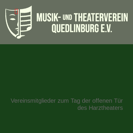
Vereinsmitglieder zum Tag der offenen Tür
des Harztheaters