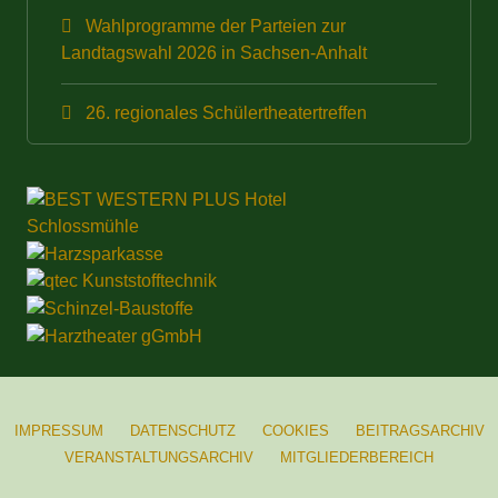
Wahlprogramme der Parteien zur
Landtagswahl 2026 in Sachsen-Anhalt
26. regionales Schülertheatertreffen
IMPRESSUM
DATENSCHUTZ
COOKIES
BEITRAGSARCHIV
VERANSTALTUNGSARCHIV
MITGLIEDERBEREICH