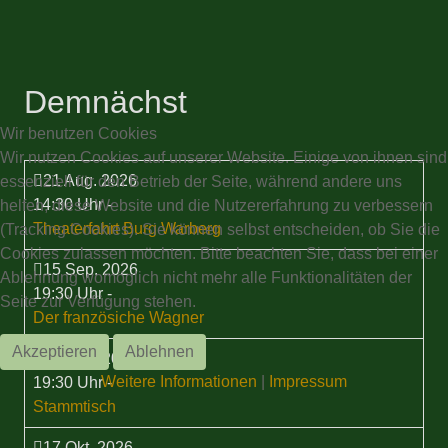
Demnächst
Wir benutzen Cookies
Wir nutzen Cookies auf unserer Website. Einige von ihnen sind
21 Aug. 2026
essenziell für den Betrieb der Seite, während andere uns
14:30 Uhr
-
helfen, diese Website und die Nutzererfahrung zu verbessern
Theaterfahrt Burg Warberg
(Tracking Cookies). Sie können selbst entscheiden, ob Sie die
Cookies zulassen möchten. Bitte beachten Sie, dass bei einer
15 Sep. 2026
Ablehnung womöglich nicht mehr alle Funktionalitäten der
19:30 Uhr
-
Seite zur Verfügung stehen.
Der französiche Wagner
Akzeptieren
Ablehnen
17 Sep. 2026
Weitere Informationen
|
Impressum
19:30 Uhr
-
Stammtisch
17 Okt. 2026